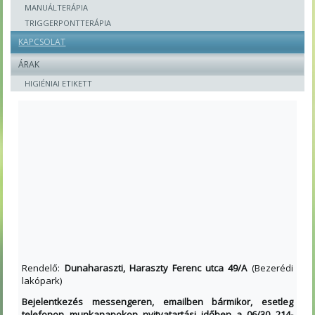
MANUÁLTERÁPIA
TRIGGERPONTTERÁPIA
KAPCSOLAT
ÁRAK
HIGIÉNIAI ETIKETT
Rendelő:
Dunaharaszti, Haraszty Ferenc utca 49/A
(Bezerédi
lakópark)
Bejelentkezés messengeren, emailben bármikor, esetleg
telefonon munkanapokon nyitvatartási időben a 06/30 214-